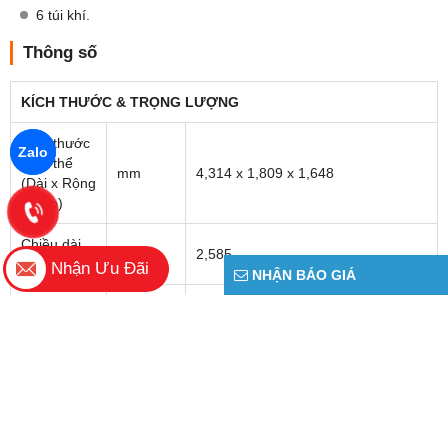
cung cấp dàn âm thanh 6 loa hiệu ứng 3D. Bên cạnh đó, MG ZS
còn nhiều tiện nghi khác như: Khởi động bằng nút bấm & chìa khoá
thông minh, đèn trần, kính cửa 1 chạm ở mọi vị trí, cửa sổ trời toàn
cảnh.
Zalo
Nhận Ưu Đãi
NHẬN BÁO GIÁ
Hệ thống điều hòa
Về không gian khoang hành lý, MG ZS 2026 sở hữu khoang chứa