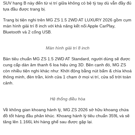
Tay lái bọc da
Hàng ghế đầu của MG ZS 2026 có thiết kế thể thao ôm cơ thể như
"đàn anh" HS và xe sử dụng chất liệu da. Đáng tiếc, mẫu xe này
vẫn chưa được trang bị ghế lái chỉnh điện, một trong những trang
bị mà các xe đến từ Trung Quốc khác luôn hào phóng cung cấp