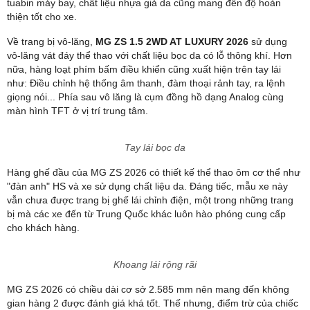
Màn hình giải trí 8 inch
Tuy nhiên, MG ZS lại gây ấn tượng bởi cửa gió điều hoà dạng
tuabin máy bay, chất liệu nhựa giả da cũng mang đến độ hoàn
thiện tốt cho xe.
Về trang bị vô-lăng,
MG ZS 1.5 2WD AT LUXURY 2026
sử dụng
vô-lăng vát đáy thể thao với chất liệu bọc da có lỗ thông khí. Hơn
nữa, hàng loạt phím bấm điều khiển cũng xuất hiện trên tay lái
như: Điều chỉnh hệ thống âm thanh, đàm thoại rảnh tay, ra lệnh
giọng nói... Phía sau vô lăng là cụm đồng hồ dạng Analog cùng
màn hình TFT ở vị trí trung tâm.