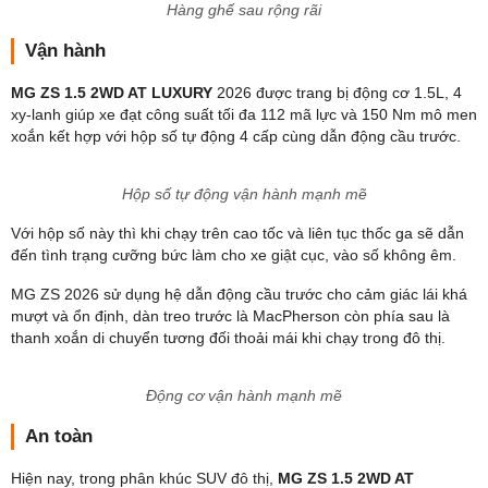
cho khách hàng.
Khoang lái rộng rãi
MG ZS 2026 có chiều dài cơ sở 2.585 mm nên mang đến không
gian hàng 2 được đánh giá khá tốt. Thế nhưng, điểm trừ của chiếc
SUV hạng B này đến từ vị trí giữa không có bệ tỳ tay dù vẫn đầy đủ
tựa đầu được trang bị.