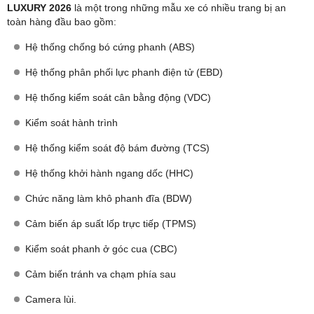
Trang bị tiện nghi trên MG ZS 1.5 2WD AT LUXURY 2026 gồm cụm
màn hình giải trí 8 inch với khả năng kết nối Apple CarPlay,
Bluetooth và 2 cổng USB.
Màn hình giải trí 8 inch
Bản tiêu chuẩn MG ZS 1.5 2WD AT Standard, người dùng sẽ được