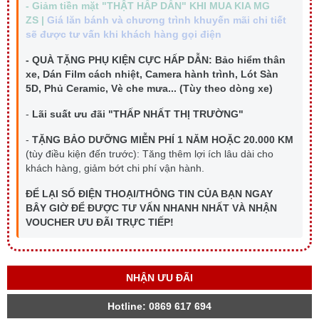
-
Giảm tiền mặt "THẬT HẤP DẪN"
KHI MUA KIA MG
ZS
|
Giá lăn bánh và chương trình khuyến mãi chi tiết
sẽ được tư vấn khi khách hàng gọi điện
- QUÀ TẶNG PHỤ KIỆN CỰC HẤP DẪN:
Bảo hiểm thân
xe, Dán Film cách nhiệt, Camera hành trình, Lót Sàn
5D, Phủ Ceramic, Vè che mưa... (Tùy theo dòng xe)
-
Lãi suất ưu đãi "THẤP NHẤT THỊ TRƯỜNG"
-
TẶNG BẢO DƯỠNG MIỄN PHÍ 1 NĂM HOẶC 20.000 KM
(tùy điều kiện đến trước): Tăng thêm lợi ích lâu dài cho
khách hàng, giảm bớt chi phí vận hành.
ĐỂ LẠI SỐ ĐIỆN THOẠI/THÔNG TIN CỦA BẠN NGAY
BÂY GIỜ ĐỂ ĐƯỢC TƯ VẤN NHANH NHẤT VÀ NHẬN
VOUCHER ƯU ĐÃI TRỰC TIẾP!
NHẬN ƯU ĐÃI
Hotline: 0869 617 694