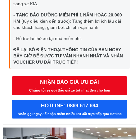
sang xe KIA.
-
TẶNG BẢO DƯỠNG MIỄN PHÍ 1 NĂM HOẶC 20.000
KM
(tùy điều kiện đến trước): Tăng thêm lợi ích lâu dài
cho khách hàng, giảm bớt chi phí vận hành.
- Hỗ trợ lái thử xe tại nhà miễn phí.
ĐỂ LẠI SỐ ĐIỆN THOẠI/THÔNG TIN CỦA BẠN NGAY
BÂY GIỜ ĐỂ ĐƯỢC TƯ VẤN NHANH NHẤT VÀ NHẬN
VOUCHER ƯU ĐÃI TRỰC TIẾP!
NHẬN BÁO GIÁ ƯU ĐÃI
Chúng tôi sẽ gửi Báo giá xe tốt nhất đến cho bạn
HOTLINE: 0869 617 694
Nhấn gọi ngay để nhận thêm nhiều ưu đãi trực tiếp qua Hotline