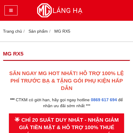
Trang chủ
Sản phẩm
MG RX5
MG RX5
SĂN NGAY MG HOT NHẤT! HỖ TRỢ 100% LỆ
PHÍ TRƯỚC BẠ & TẶNG GÓI PHỤ KIỆN HẤP
DẪN
***
CTKM có giới hạn, hãy gọi ngay hotline
0869 617 694
để
nhận ưu đãi sớm nhất ***
🌟 CHỈ 20 SUẤT DUY NHẤT - NHẬN GIẢM
GIÁ TIỀN MẶT & HỖ TRỢ 100% THUẾ