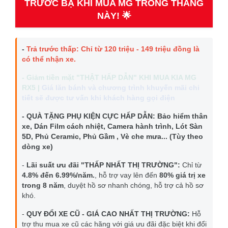
TRƯỚC BẠ KHI MUA MG TRONG THÁNG
NÀY! 🌟
-
Trả trước thấp: Chỉ từ 120 triệu - 149 triệu đồng là
có thể nhận xe.
-
Giảm tiền mặt "THẬT HẤP DẪN"
KHI MUA KIA MG
RX5
|
Giá lăn bánh và chương trình khuyến mãi chi
tiết sẽ được tư vấn khi khách hàng gọi điện
- QUÀ TẶNG PHỤ KIỆN CỰC HẤP DẪN:
Bảo hiểm thân
xe, Dán Film cách nhiệt, Camera hành trình, Lót Sàn
5D, Phủ Ceramic, Phủ Gầm , Vè che mưa... (Tùy theo
dòng xe)
-
Lãi suất ưu đãi "THẤP NHẤT THỊ TRƯỜNG":
Chỉ từ
4.8% đến 6.99%/năm.
, hỗ trợ vay lên đến
80% giá trị xe
trong 8 năm
, duyệt hồ sơ nhanh chóng, hỗ trợ cả hồ sơ
khó.
-
QUY ĐỔI XE CŨ - GIÁ CAO NHẤT THỊ TRƯỜNG:
Hỗ
trợ thu mua xe cũ các hãng với giá ưu đãi đặc biệt khi đổi